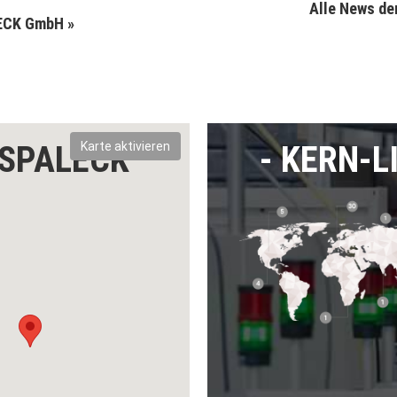
Alle News de
ECK GmbH »
SPALECK
Karte aktivieren
KERN-L