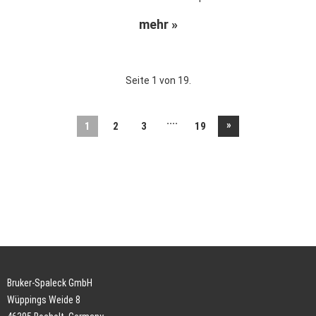
mehr »
Seite 1 von 19.
....
»
1
2
3
19
Bruker-Spaleck GmbH
Wüppings Weide 8