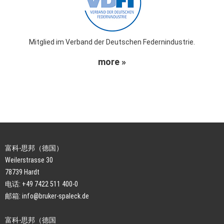
Mitglied im Verband der Deutschen Federnindustrie.
more »
富科-思邦（德国）
Weilerstrasse 30
78739 Hardt
电话: +49 7422 511 400-0
邮箱:
info@bruker-spaleck.de
富科-思邦（德国