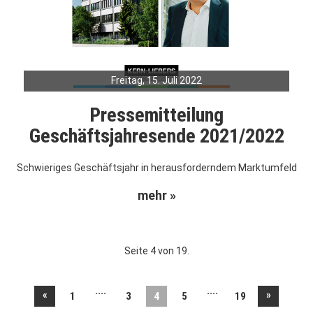
Freitag, 15. Juli 2022
Pressemitteilung
Geschäftsjahresende 2021/2022
Schwieriges Geschäftsjahr in herausforderndem Marktumfeld
mehr »
Seite 4 von 19.
....
....
«
»
1
3
4
5
19