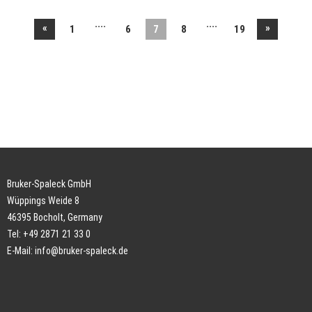
....
....
«
»
1
6
7
8
19
Bruker-Spaleck GmbH
Wüppings Weide 8
46395 Bocholt, Germany
Tel: +49 2871 21 33 0
E-Mail:
info@bruker-spaleck.de